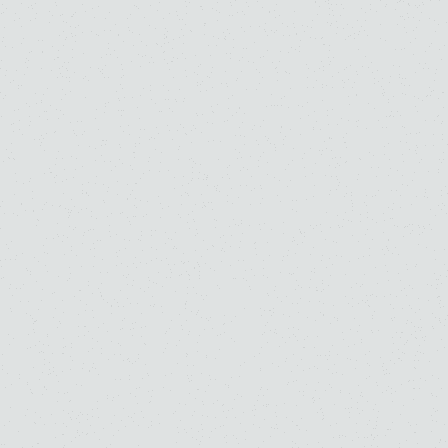
大学院大学（修士）
お知らせ
入試関連情報
5 . 31 . 2026
桐朋学園大学【音楽学】専任教員募集要項
音楽部門
大学
お知らせ
採用情報
5 . 31 . 2026
エリザベート王妃国際音楽コンクール・チェロ部
門で北村 陽さんが第5位に入賞しました。
音楽部門
大学
高校
お知らせ
桐朋生の活躍
5 . 20 . 2026
子供のための音楽教室【仙川教室】ソルフェージ
ュ研究員募集要項