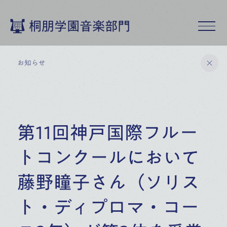
桐朋学園音楽部門
お知らせ
桐朋学園音楽部門トップ
第11回神戸国際フルー
お知らせ
トコンクールにおいて
8 . 6 . 2026
藤野瞳子さん（ソリス
2026年8月26日【東京】中高生のためのピアノ
入試対策レッスン＜桐朋学園大学・桐朋女子高等
ト・ディプロマ・コー
学校音楽科（男女共学）へ 受験・進学を希望する
中高生のための ＞