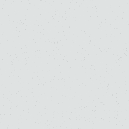
2027年度 桐朋学園大学音楽学部：一般選抜、総
合型選抜の入試要項を公開しました
音楽部門
大学
お知らせ
入試関連情報
6 . 14 . 2026
2026年度 夏期講習（高校受験コース）
高校
音楽部門
お知らせ
入試関連情報
6 . 14 . 2026
2026年度 夏期講習（大学受験コース）
大学
音楽部門
お知らせ
入試関連情報
6 . 14 . 2026
7月11日(土) 桐朋学園大学院大学(富山)「第1回学
校説明会・体験レッスン」開催について