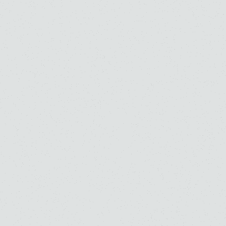
音楽部門
大学院大学（修士）
お知らせ
入試関連情報
6 . 9 . 2026
7月20日(月・祝) 「2027年度大学院音楽研究科説
明会」開催のお知らせ
音楽部門
大学
大学・大学院（修士）
大学・大学院（博士）
お知らせ
入試関連情報
6 . 1 . 2026
桐朋オーケストラ・アカデミー「2027年度募集
要項」を公開しました
音楽部門
オーケストラ・アカデミー
お知らせ
入試関連情報
6 . 1 . 2026
桐朋学園大学院大学「2027年度 学生募集要項」
を公開しました