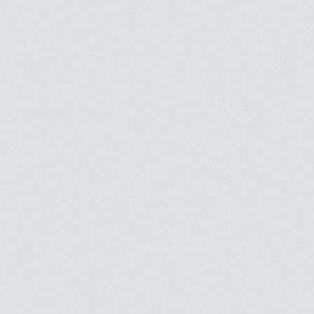
規約など
SNS
日本語
/
English
Copyright © Toho Gakuen School of Music All Rights Reserved.