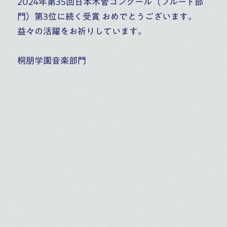
2024年第35回日本木管コンクール（フルート部
大学
高校
イベント
門）第3位に続く受賞 おめでとうございます。
益々の活躍をお祈りしています。
7 . 17 . 2026
2026年9月26日開催 桐朋学園声楽無料体験レッ
桐朋学園音楽部門
スン
音楽部門
大学
高校
イベント
お知らせ
7 . 15 . 2026
桐朋オーケストラ・アカデミー 秋季演奏会コンサ
ートスケジュールについて
オーケストラ・アカデミー
音楽部門
お知らせ
7 . 2 . 2026
桐朋学園大学院大学【チェロ】任期制専任教員募
集要項