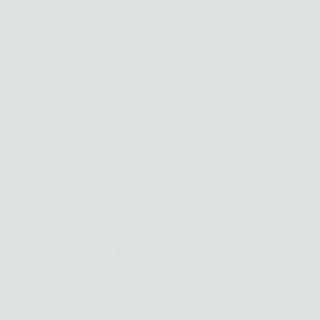
音楽部門
大学院大学（修士）
お知らせ
採用情報
7 . 1 . 2026
2027年度 桐朋学園大学音楽学部 ディプロマ・コ
ースの入試要項を公開しました
音楽部門
大学
高校
入試関連情報
お知らせ
7 . 1 . 2026
2027年度 桐朋学園大学大学院音楽研究科の修士
課程（A日程・B日程、外国人留学生）、博士後
期課程の学生募集要項を公開しました
音楽部門
大学・大学院（修士）
大学・大学院（博士）
入試関連情報
お知らせ
6 . 15 . 2026