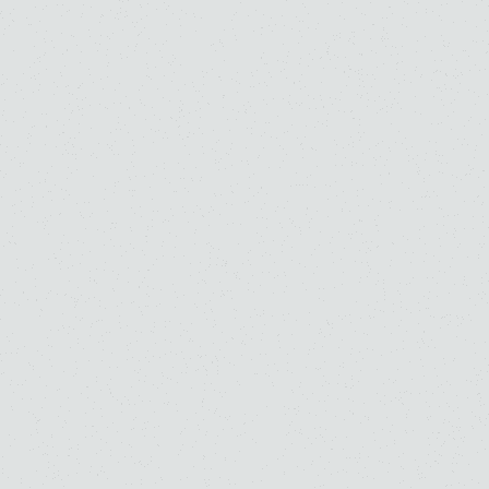
音楽部門
子供のための音楽教室
お知らせ
採用情報
5 . 20 . 2026
子供のための音楽教室【仙川教室】ソルフェージ
ュ非常勤講師募集要項
音楽部門
子供のための音楽教室
お知らせ
採用情報
1
2
3
桐朋学園音楽部門トップ