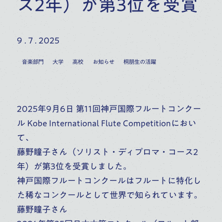
ス2年）が第3位を受賞
大学
高校
音楽部門
イベント
お知らせ
9 . 7 . 2025
8 . 3 . 2026
桐朋学園大学/桐朋女子高等学校音楽科(男女共学)
音楽部門
大学
高校
お知らせ
桐朋生の活躍
ソルフェージュ非常勤講師募集要項
音楽部門
大学
高校
お知らせ
採用情報
2025年9月6日 第11回神戸国際フルートコンクー
7 . 26 . 2026
ル Kobe International Flute Competitionにおい
2026年度 後期メンバー募集「桐朋学園大学ジュ
て、
ニア ウインド オーケストラ」
藤野瞳子さん（ソリスト・ディプロマ・コース2
大学
高校
イベント
年）が第3位を受賞しました。
神戸国際フルートコンクールはフルートに特化し
7 . 17 . 2026
た稀なコンクールとして世界で知られています。
2026年8月30日＿第4回桐朋学園大学ジュニア
藤野瞳子さん
ウインド オーケストラ演奏会