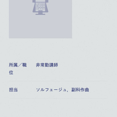
新井 博江
清水 和音
高校
大学
高校
大学
大学・大学院（修士）
大学・大学院（修士）
大学・大学院（博士）
大学・大学院（博士）
ピアノ
副科ピアノ
ピアノ
副科ピアノ
作曲理論ピアノ
室内楽
所属／職
非常勤講師
位
担当
ソルフェージュ，副科作曲