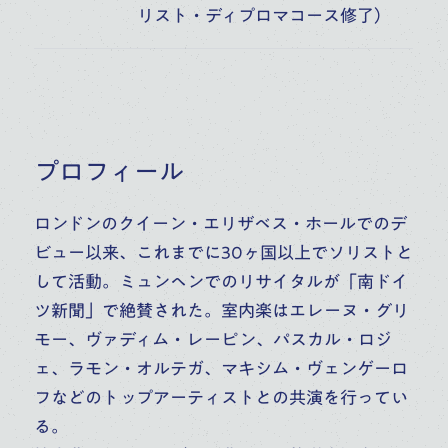
リスト・ディプロマコース修了）
中井 恒仁
仲道 郁代
高校
大学
高校
大学
大学・大学院（修士）
大学・大学院（修士）
大学・大学院（博士）
大学・大学院（博士）
大学院大学（修士）
ピアノ
ピアノ
プロフィール
副科ピアノ
室内楽
ロンドンのクイーン・エリザベス・ホールでのデ
ビュー以来、これまでに30ヶ国以上でソリストと
して活動。ミュンヘンでのリサイタルが「南ドイ
ツ新聞」で絶賛された。室内楽はエレーヌ・グリ
モー、ヴァディム・レーピン、パスカル・ロジ
ェ、ラモン・オルテガ、マキシム・ヴェンゲーロ
フなどのトップアーティストとの共演を行ってい
る。
朴 久玲
有吉 亮治