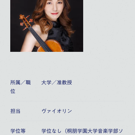
新井 博江
清水 和音
高校
大学
高校
大学
大学・大学院（修士）
大学・大学院（修士）
大学・大学院（博士）
大学・大学院（博士）
ピアノ
副科ピアノ
ピアノ
副科ピアノ
作曲理論ピアノ
室内楽
所属／職
大学／准教授
位
担当
ヴァイオリン
学位等
学位なし（桐朋学園大学音楽学部ソ