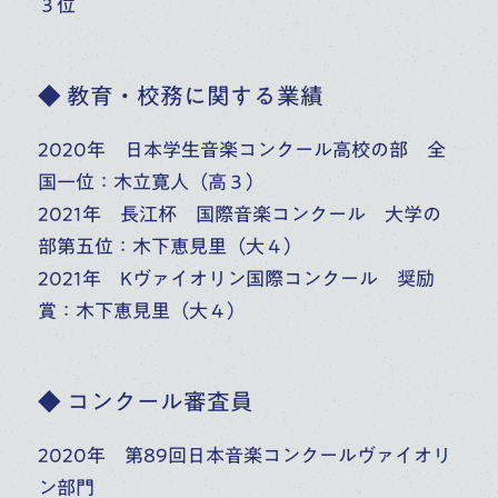
３位
◆ 教育・校務に関する業績
2020年 日本学生音楽コンクール高校の部 全
反田 恭平
田部 京子
国一位：木立寛人（高３）
大学
ピアノ
高校
大学
2021年 長江杯 国際音楽コンクール 大学の
大学・大学院（修士）
部第五位：木下恵見里（大４）
大学院大学（修士）
ピアノ
2021年 Kヴァイオリン国際コンクール 奨励
賞：木下恵見里（大４）
◆ コンクール審査員
2020年 第89回日本音楽コンクールヴァイオリ
ン部門