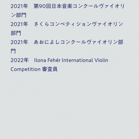
2021年 第90回日本音楽コンクールヴァイオリ
ン部門
山本 貴志
玉置 善己
2021年 さくらコンペティションヴァイオリン
部門
大学院大学（修士）
ピアノ
高校
大学
2021年 あおによしコンクールヴァイオリン部
大学・大学院（修士）
門
ピアノ
2022年 Ilona Fehér International Violin
Competition 審査員
練木 繁夫
村上 弦一郎