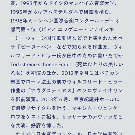
賞、1993年からドイツのマンハイム音楽大学、
ピアノ
副科ピアノ
1995年からはアムステルダムで研鑽を積む。
作曲理論ピアノ
室内楽
1998年ミュンヘン国際音楽コンクール・デュオ
部門第３位（ピアノ:エフゲニー・シナイスキ
ー）。ウィーン国立歌劇場などで上演されたオペ
ラ「ピーターパン」などで知られる作曲家、ヴィ
ルフリード・ヒラー氏が田中のために書いた“Der
Tod ist eine schoene Frau“ （死はひとりの美しい
乙女）を初演のほか、2012年９月にはバチカン
市国でローマ法王の前でウィルフリード・ヒラー
作曲の「アウグスティヌス」のソロヴァイオリン
海老 彰子
岡本 美智子
を御前演奏。2013年６月、東京紀尾井ホールに
高校
大学
高校
大学
て凱旋リサイタルを行う。マキシム・ヴェンゲー
大学・大学院（修士）
大学・大学院（修士）
ロフをゲストに招き、サラサーテのナヴァラなど
大学・大学院（博士）
ピアノ
を共演、好評を博した。
ピアノ
これまでに日本音楽コンクール、日本学生音楽コ