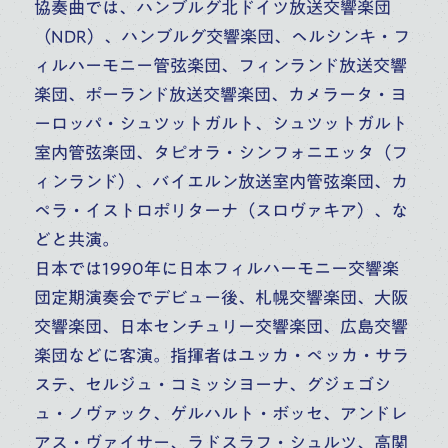
協奏曲では、ハンブルグ北ドイツ放送交響楽団
（NDR）、ハンブルグ交響楽団、ヘルシンキ・フ
高校
大学
高校
大学
ィルハーモニー管弦楽団、フィンランド放送交響
大学・大学院（修士）
大学・大学院（修士）
楽団、ポーランド放送交響楽団、カメラータ・ヨ
大学・大学院（博士）
大学・大学院（博士）
ーロッパ・シュツットガルト、シュツットガルト
ピアノ
副科ピアノ
ピアノ
副科ピアノ
室内管弦楽団、タピオラ・シンフォニエッタ（フ
ィンランド）、バイエルン放送室内管弦楽団、カ
ペラ・イストロポリターナ（スロヴァキア）、な
どと共演。
日本では1990年に日本フィルハーモニー交響楽
団定期演奏会でデビュー後、札幌交響楽団、大阪
交響楽団、日本センチュリー交響楽団、広島交響
楽団などに客演。指揮者はユッカ・ペッカ・サラ
ステ、セルジュ・コミッシヨーナ、グジェゴシ
今井 彩子
関本 昌平
ュ・ノヴァック、ゲルハルト・ボッセ、アンドレ
高校
大学
高校
大学
アス・ヴァイサー、ラドスラフ・シュルツ、高関