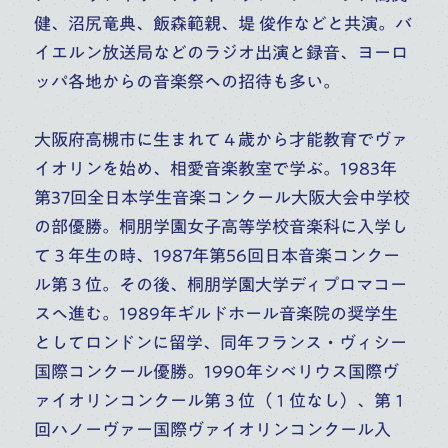
大学・大学院（修士）
大学・大学院（修士）
健、沼尻竜典、飯森範親、堤 俊作などと共演。バ
大学・大学院（博士）
大学・大学院（博士）
イエルン放送局などのラジオ出演と録音、ヨーロ
ピアノ
副科ピアノ
ピアノ
副科ピアノ
ッパ各地からの音楽祭への招待も多い。
大阪府高槻市に生まれて４歳から才能教育でヴァ
イオリンを始め、相愛音楽教室で学ぶ。1983年
第37回全日本学生音楽コンクール大阪大会中学校
の部優勝。桐朋学園女子高等学校音楽科に入学し
て３年生の時、1987年第56回日本音楽コンクー
ル第３位。その後、桐朋学園大学ディプロマコー
スへ進む。1989年ギルドホール音楽院の奨学生
沼沢 淑音
上野 久子
としてロンドンに留学、同年フランス・ヴィシー
国際コンクール優勝。1990年シベリウス国際ヴ
高校
大学
高校
大学
ァイオリンコンクール第３位（１位なし）、第１
大学・大学院（修士）
大学・大学院（修士）
回ハノーヴァー国際ヴァイオリンコンクール入
大学・大学院（博士）
ピアノ