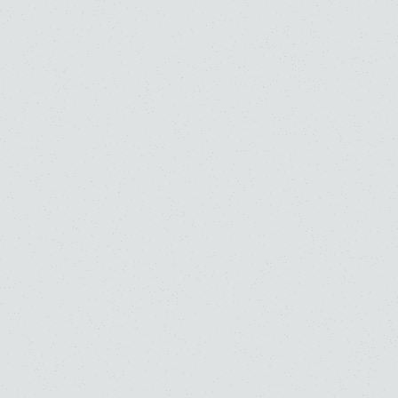
河村 晋吾
木村 徹
高校
大学
高校
大学
大学・大学院（修士）
大学・大学院（修士）
ピアノ
副科ピアノ
ピアノ
斎木 隆
佐藤 彦大