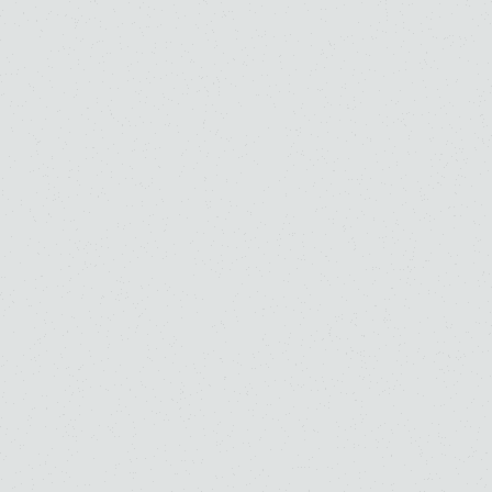
大学・大学院（博士）
ピアノ
ピアノ
作曲理論ピアノ
室内楽
阿部 美果子
石井 楓子
高校
大学
高校
大学
大学・大学院（修士）
大学・大学院（修士）
ピアノ
ピアノ
副科ピアノ