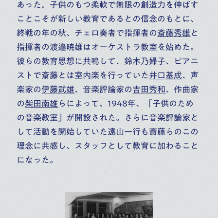
あった。子供のもつ柔軟で無限の創造力を伸ばす
ことこそが新しい教育であるとの信念のもとに、
終戦の年の秋、チェロ奏者で指揮者の
斎藤秀雄
と
指揮者の渡邉暁雄はオーケストラ教室を始めた。
彼らの教育思想に共鳴して、
鈴木乃婦子
、ピアニ
ストで斎藤とは室内楽を行っていた
井口基成
、声
楽家の
伊藤武雄
、音楽評論家の
吉田秀和
、作曲家
の
柴田南雄
らによって、1948年、「子供のため
の音楽教室」が開設された。さらに音楽評論家と
して活動を開始していた遠山一行も斎藤らのこの
理念に共感し、スタッフとして教育に加わること
になった。