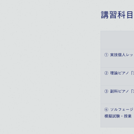
講習科目
①  実技個人レ
②  理論ピアノ
③  副科ピアノ
④  ソルフェー
模擬試験・授業