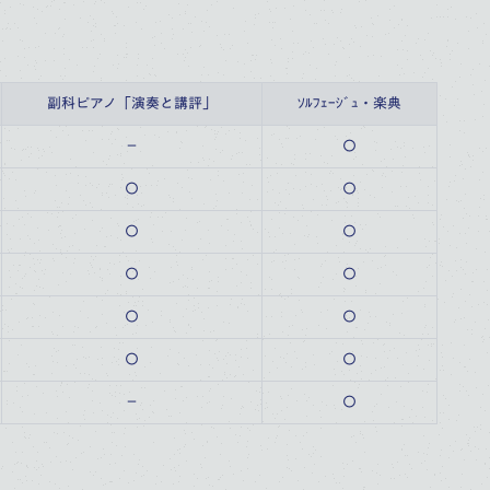
副科ピアノ「演奏と講評」
ｿﾙﾌｪｰｼﾞｭ・楽典
－
〇
〇
〇
〇
〇
〇
〇
〇
〇
〇
〇
－
〇