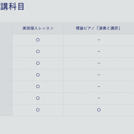
講科目
実技個人レッスン
理論ピアノ「演奏と講評」
〇
－
〇
－
〇
－
〇
－
〇
－
〇
－
〇
〇