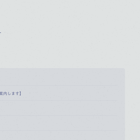
。
案内します】