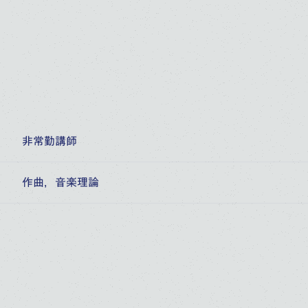
清水 和音
中井 恒仁
高校
大学
高校
）
大学・大学院（修士）
大学・大学
）
ピアノ
大学・大学院（博士）
ピアノ
大学・大学
副科ピアノ
作曲理論ピアノ
大学院大学
室内楽
副科ピアノ
非常勤講師
作曲，音楽理論