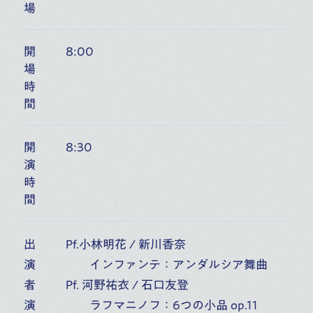
場
6
桐朋オーケストラ・アカデミー
開
8:00
第54回室内楽定期演奏会 第1日
場
(
FRI
)
時
富山市民プラザ アンサンブル・ホール（富山）
10:00
開演
間
オーケストラ・アカデミー
音楽部門
主催公演
開
8:30
演
時
間
7
桐朋オーケストラ・アカデミー
第54回室内楽定期演奏会 第2日
(
SAT
)
出
Pf.小林明花 / 新川香奈
富山市民プラザ アンサンブル・ホール（富山）
演
インファンテ：アンダルシア舞曲
6:00
開演
者
Pf. 河野祐衣 / 石口友登
オーケストラ・アカデミー
音楽部門
主催公演
演
ラフマニノフ：6つの小品 op.11