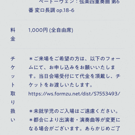
ベートーヴェン：弦楽四重奏曲 第6
番 変ロ長調 op.18-6
学校一覧
料
1,000円 (全自由席)
金
鑑賞する
チ
＊ご来場をご希望の方は、以下のフォー
人を知る
ケ
ムにて、お申し込みをお願いいたしま
ッ
す。当日会場受付にて代金を頂戴し、チ
施設を知る
ト
ケットをお渡しいたします。
取
https://ws.formzu.net/dist/S7553493/
り
音楽部門を知る
扱
＊未就学児のご入場はご遠慮ください。
い
＊都合により出演者・演奏曲等が変更に
なる場合がございます。あらかじめご了