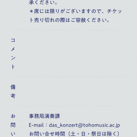
承ください。
ご寄付のお願い
＊席には限りがございますので、チケッ
ト売り切れの際はご容赦ください。
お知らせ
コ
よくあるご質問
メ
ン
お問い合わせ
ト
採用情報
備
考
お
事務局演奏課
交通アクセス（所在地）
問
E-mail：das_konzert@tohomusic.ac.jp
い
お問い合せ時間（土・日・祭日は除く）
学校法人 桐朋学園