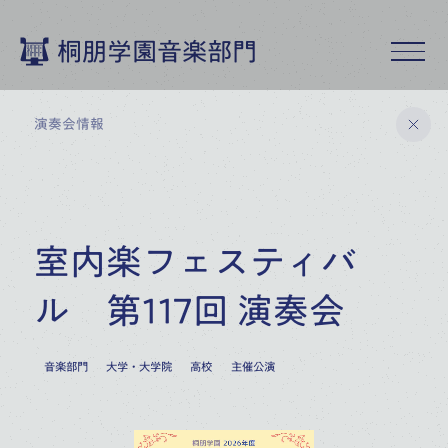
桐朋学園音楽部門
演奏会情報
桐朋学園音楽部門トップ
室内楽フェスティバ
演奏会情報
ル 第117回 演奏会
9
月
2026
音楽部門
大学・大学院
高校
主催公演
19
桐朋アカデミー・オーケストラ
特別演奏会
(
SAT
)