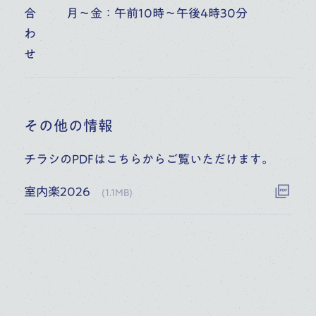
合
月～金：午前10時～午後4時30分
わ
規約など
せ
SNS
その他の情報
チラシのPDFはこちらからご覧いただけます。
日本語
/
English
室内楽2026
(
1.1MB
)
Copyright © Toho Gakuen School of Music All Rights Reserved.