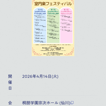
富山県民会館ホール（富山）
6:30
開演
オーケストラ・アカデミー
音楽部門
主催公演
10
月
17
桐朋学園大学院大学 桐朋アカ
デミー・オーケストラ 協奏曲の
(
SAT
)
ひととき
富山県民会館ホール（富山）
6:30
開演
開
2026年4月14日(火)
催
オーケストラ・アカデミー
音楽部門
日
大学院大学（修士）
主催公演
会
桐朋学園宗次ホール (仙川)
11
月