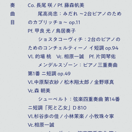
奏
Co. 長尾 咲 / Pf. 藤森帆美
曲
尾高尚忠：みだれ ～2台ピアノのため
17
目
のカプリッチョ～ op.11
桐朋アカデミー・オーケストラ
Pf. 甲良 光 / 鳥居奏子
第73回定期演奏会
(
TUE
)
ショスタコーヴィチ：2台のピアノの
富山県民会館ホール（富山）
ためのコンチェルティーノ イ短調 op.94
10:00
開演
Vl. 的場 桃 Vc. 相原一誠 Pf. 片岡琴佑
オーケストラ・アカデミー
音楽部門
主催公演
メンデルスゾーン：ピアノ三重奏曲
第1番 ニ短調 op.49
Vl.中原梨衣紗 / 松木翔太郎 / 金野琢真
Vc.森 朝美
シューベルト：弦楽四重奏曲 第14番
ニ短調「死と乙女」D 810
Vl.杉谷歩の佳 / 小林茉楽 / 小牧珠々寧
Vc.相原一誠
桐朋学園音楽部門トップ