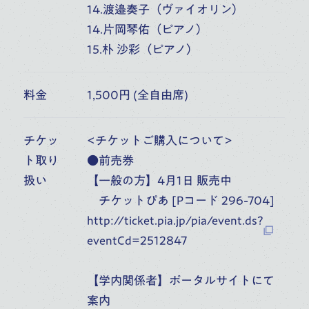
14.渡邉奏子（ヴァイオリン）
14.片岡琴佑（ピアノ）
規約など
15.朴 沙彩（ピアノ）
SNS
料金
1,500円 (全自由席)
チケッ
<チケットご購入について>
ト取り
●前売券
扱い
【一般の方】4月1日 販売中
日本語
/
English
チケットぴあ [Pコード 296-704]
http://ticket.pia.jp/pia/event.ds?
eventCd=2512847
Copyright © Toho Gakuen School of Music All Rights Reserved.
【学内関係者】ポータルサイトにて
案内