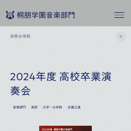
桐朋学園音楽部門
演奏会情報
桐朋学園音楽部門トップ
2024年度 高校卒業演
演奏会情報
奏会
9
月
2026
音楽部門
高校
大学・大学院
主催公演
19
桐朋アカデミー・オーケストラ
特別演奏会
(
SAT
)