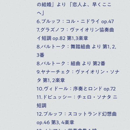
の結婚』より 「恋人よ、早くここ
へ」
6.ブルッフ：コル・ニドライ op.47
17
桐朋アカデミー・オーケストラ
7.グラズノフ：ヴァイオリン協奏曲
第73回定期演奏会
(
TUE
)
イ短調 op.82 第1,3楽章
富山県民会館ホール（富山）
8.バルトーク：舞踏組曲 より 第1, 2,
10:00
開演
3番
オーケストラ・アカデミー
音楽部門
主催公演
8.バルトーク：組曲 より 第2番
9.ヤナーチェク：ヴァイオリン・ソナ
タ 第1, 2楽章
10.ヴィドール：序奏とロンド op.72
11.ドビュッシー：チェロ・ソナタ ニ
短調
12.ブルッフ：スコットランド幻想曲
op.46 第3, 4楽章
桐朋学園音楽部門トップ