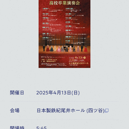
富山県民会館ホール（富山）
6:30
開演
オーケストラ・アカデミー
音楽部門
主催公演
10
月
17
桐朋学園大学院大学 桐朋アカ
デミー・オーケストラ 協奏曲の
(
SAT
)
ひととき
富山県民会館ホール（富山）
6:30
開演
開催日
2025年4月13日(日)
オーケストラ・アカデミー
音楽部門
大学院大学（修士）
主催公演
会場
日本製鉄紀尾井ホール (四ツ谷)
11
月
開場時
5:45