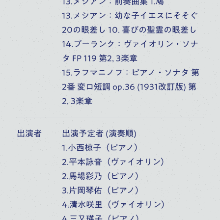
13.メシアン：前奏曲集 1.鳩
13.メシアン：幼な子イエスにそそぐ
20の眼差し 10. 喜びの聖霊の眼差し
学校一覧
14.プーランク：ヴァイオリン・ソナ
タ FP 119 第2, 3楽章
鑑賞する
15.ラフマニノフ：ピアノ・ソナタ 第
2番 変ロ短調 op.36 (1931改訂版) 第
人を知る
2, 3楽章
出演者
出演予定者 (演奏順)
施設を知る
1.小西椋子（ピアノ）
2.平本詠音（ヴァイオリン）
音楽部門を知る
2.馬場彩乃（ピアノ）
3.片岡琴佑（ピアノ）
4.清水咲里（ヴァイオリン）
4.三又瑛子（ピアノ）