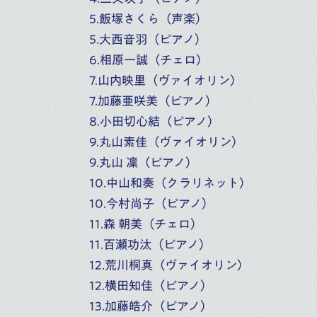
ご寄付のお願い
5.飯塚さくら（声楽）
5.大西音羽（ピアノ）
お知らせ
6.相原一誠（チェロ）
7.山内映里（ヴァイオリン）
よくあるご質問
7.加藤亜咲美（ピアノ）
8.小田切心結（ピアノ）
9.丸山素佳（ヴァイオリン）
お問い合わせ
9.丸山 凜（ピアノ）
10.中山和奏（クラリネット）
採用情報
10.今村尚子（ピアノ）
11.森 朝美（チェロ）
11.百瀬功汰（ピアノ）
12.荒川桐真（ヴァイオリン）
交通アクセス（所在地）
12.横田知佳（ピアノ）
13.加藤皓介（ピアノ）
学校法人 桐朋学園