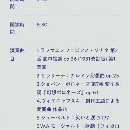
間
6
桐朋オーケストラ・アカデミー
開演時
6:30
第54回室内楽定期演奏会 第1日
(
FRI
)
間
富山市民プラザ アンサンブル・ホール（富山）
10:00
開演
演奏曲
1.ラフマニノフ：ピアノ・ソナタ 第2
オーケストラ・アカデミー
音楽部門
主催公演
目
番 変ロ短調 op.36 (1931改訂版) 第1
楽章
2.サラサーテ：カルメン幻想曲 op.25
7
3.ショパン：ポロネーズ 第7番 変イ長
桐朋オーケストラ・アカデミー
調「幻想ポロネーズ」op.61
第54回室内楽定期演奏会 第2日
(
SAT
)
4.ヴィエニャフスキ：創作主題による
富山市民プラザ アンサンブル・ホール（富山）
変奏曲 作品15
6:00
開演
5.シューベルト：笑いと涙 D 777
オーケストラ・アカデミー
音楽部門
主催公演
5.W.A.モーツァルト：歌劇『フィガロ