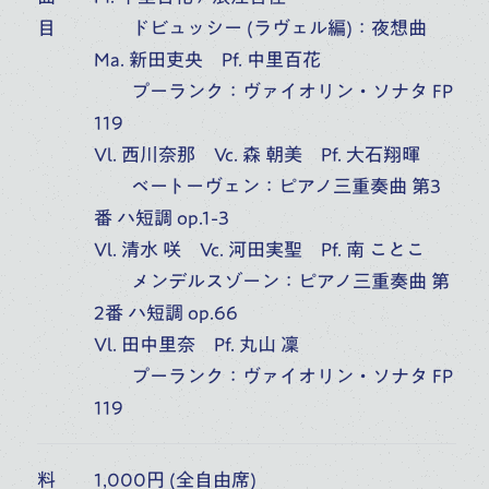
目
ドビュッシー (ラヴェル編)：夜想曲
Ma. 新田吏央 Pf. 中里百花
17
桐朋アカデミー・オーケストラ
プーランク：ヴァイオリン・ソナタ FP
第73回定期演奏会
119
(
TUE
)
Vl. 西川奈那 Vc. 森 朝美 Pf. 大石翔暉
富山県民会館ホール（富山）
10:00
開演
ベートーヴェン：ピアノ三重奏曲 第3
番 ハ短調 op.1-3
オーケストラ・アカデミー
音楽部門
主催公演
Vl. 清水 咲 Vc. 河田実聖 Pf. 南 ことこ
メンデルスゾーン：ピアノ三重奏曲 第
2番 ハ短調 op.66
Vl. 田中里奈 Pf. 丸山 凜
プーランク：ヴァイオリン・ソナタ FP
119
料
1,000円 (全自由席)
桐朋学園音楽部門トップ