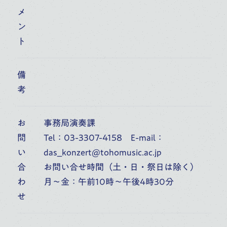
ご寄付のお願い
メ
ン
お知らせ
ト
よくあるご質問
備
考
お問い合わせ
お
事務局演奏課
採用情報
問
Tel：03-3307-4158 E-mail：
い
das_konzert@tohomusic.ac.jp
合
お問い合せ時間（土・日・祭日は除く）
わ
月～金：午前10時～午後4時30分
交通アクセス（所在地）
せ
学校法人 桐朋学園