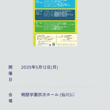
富山県民会館ホール（富山）
6:30
開演
オーケストラ・アカデミー
音楽部門
主催公演
10
月
17
桐朋学園大学院大学 桐朋アカ
デミー・オーケストラ 協奏曲の
(
SAT
)
ひととき
開
2025年5月12日(月)
富山県民会館ホール（富山）
催
6:30
開演
日
オーケストラ・アカデミー
音楽部門
大学院大学（修士）
主催公演
会
桐朋学園宗次ホール (仙川)
場
11
月