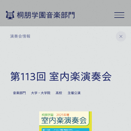
桐朋学園音楽部門
演奏会情報
桐朋学園音楽部門トップ
第113回 室内楽演奏会
演奏会情報
9
月
2026
音楽部門
大学・大学院
高校
主催公演
19
桐朋アカデミー・オーケストラ
特別演奏会
(
SAT
)