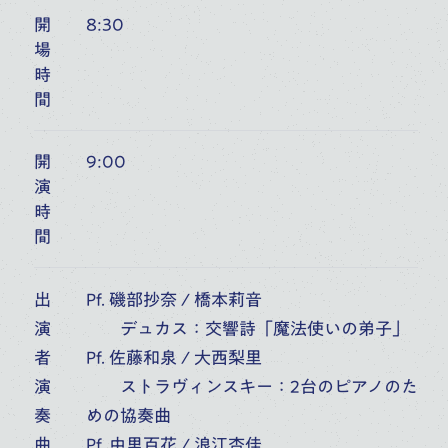
開
8:30
場
6
桐朋オーケストラ・アカデミー
時
第54回室内楽定期演奏会 第1日
間
(
FRI
)
富山市民プラザ アンサンブル・ホール（富山）
10:00
開演
開
9:00
演
オーケストラ・アカデミー
音楽部門
主催公演
時
間
7
桐朋オーケストラ・アカデミー
出
Pf. 磯部抄奈 / 橋本莉音
第54回室内楽定期演奏会 第2日
演
デュカス：交響詩「魔法使いの弟子」
(
SAT
)
者
Pf. 佐藤和泉 / 大西梨里
富山市民プラザ アンサンブル・ホール（富山）
6:00
開演
演
ストラヴィンスキー：2台のピアノのた
奏
めの協奏曲
オーケストラ・アカデミー
音楽部門
主催公演
曲
Pf. 中里百花 / 浪江杏佳