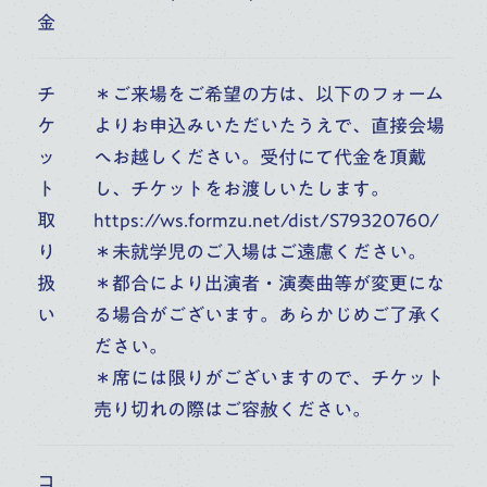
金
学校一覧
チ
＊ご来場をご希望の方は、以下のフォーム
ケ
よりお申込みいただいたうえで、直接会場
鑑賞する
ッ
へお越しください。受付にて代金を頂戴
ト
し、チケットをお渡しいたします。
取
https://ws.formzu.net/dist/S79320760/
人を知る
り
＊未就学児のご入場はご遠慮ください。
扱
＊都合により出演者・演奏曲等が変更にな
施設を知る
い
る場合がございます。あらかじめご了承く
ださい。
音楽部門を知る
＊席には限りがございますので、チケット
売り切れの際はご容赦ください。
コ