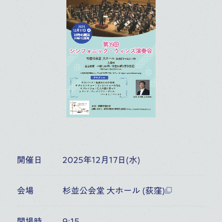
富山県民会館ホール（富山）
6:30
開演
オーケストラ・アカデミー
音楽部門
主催公演
10
月
17
桐朋学園大学院大学 桐朋アカ
デミー・オーケストラ 協奏曲の
(
SAT
)
ひととき
富山県民会館ホール（富山）
6:30
開演
開催日
2025年12月17日(水)
オーケストラ・アカデミー
音楽部門
大学院大学（修士）
主催公演
会場
杉並公会堂 大ホール (荻窪)
11
月
開場時
9:15