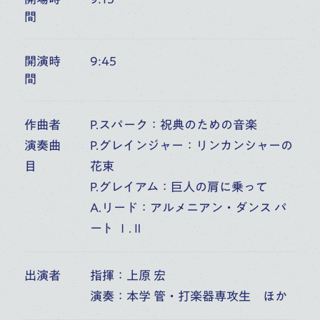
間
6
桐朋オーケストラ・アカデミー
開演時
9:45
第54回室内楽定期演奏会 第1日
(
FRI
)
間
富山市民プラザ アンサンブル・ホール（富山）
10:00
開演
作曲者
P.スパーク：祝典のための音楽
オーケストラ・アカデミー
音楽部門
主催公演
演奏曲
P.グレインジャー：リンカンシャーの
目
花束
P.グレイアム：巨人の肩に乗って
7
A.リード：アルメニアン・ダンス パ
桐朋オーケストラ・アカデミー
ート Ⅰ.Ⅱ
第54回室内楽定期演奏会 第2日
(
SAT
)
富山市民プラザ アンサンブル・ホール（富山）
6:00
開演
出演者
指揮：上原 宏
演奏：本学 管・打楽器専攻生 ほか
オーケストラ・アカデミー
音楽部門
主催公演