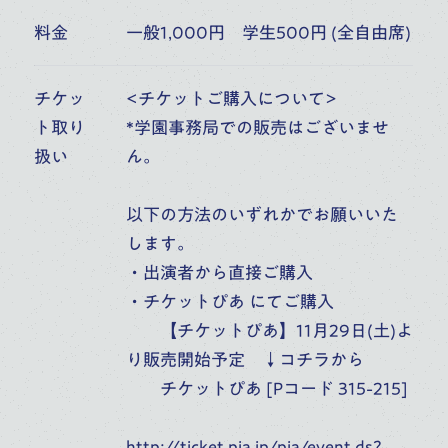
料金
一般1,000円 学生500円 (全自由席)
17
桐朋アカデミー・オーケストラ
チケッ
<チケットご購入について>
第73回定期演奏会
(
TUE
)
ト取り
*学園事務局での販売はございませ
富山県民会館ホール（富山）
扱い
ん。
10:00
開演
オーケストラ・アカデミー
音楽部門
主催公演
以下の方法のいずれかでお願いいた
します。
・出演者から直接ご購入
・チケットぴあ にてご購入
【チケットぴあ】11月29日(土)よ
り販売開始予定 ↓コチラから
チケットぴあ [Pコード 315-215]
桐朋学園音楽部門トップ
http://ticket.pia.jp/pia/event.ds?