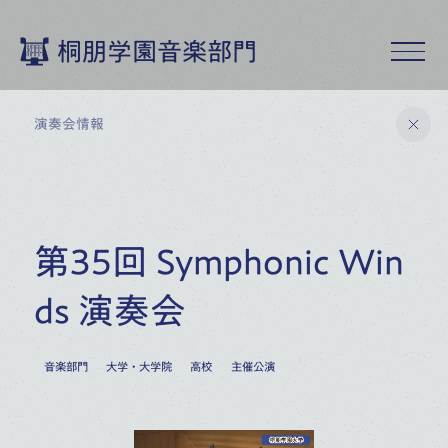
桐朋学園音楽部門
演奏会情報
桐朋学園音楽部門トップ
第35回 Symphonic Win
演奏会情報
ds 演奏会
9
月
2026
音楽部門
大学・大学院
高校
主催公演
19
桐朋アカデミー・オーケストラ
特別演奏会
(
SAT
)