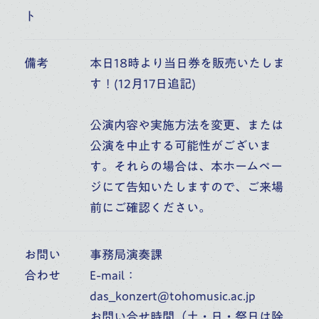
ご寄付のお願い
ト
お知らせ
備考
本日18時より当日券を販売いたしま
す！(12月17日追記)
よくあるご質問
公演内容や実施方法を変更、または
お問い合わせ
公演を中止する可能性がございま
す。それらの場合は、本ホームペー
ジにて告知いたしますので、ご来場
採用情報
前にご確認ください。
お問い
事務局演奏課
交通アクセス（所在地）
合わせ
E-mail：
das_konzert@tohomusic.ac.jp
お問い合せ時間（土・日・祭日は除
学校法人 桐朋学園