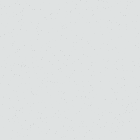
規約など
SNS
日本語
/
English
Copyright © Toho Gakuen School of Music All Rights Reserved.