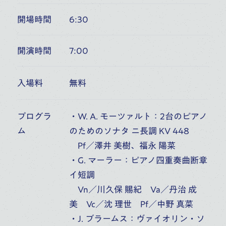
開場時間
6:30
6
桐朋オーケストラ・アカデミー
第54回室内楽定期演奏会 第1日
開演時間
7:00
(
FRI
)
富山市民プラザ アンサンブル・ホール（富山）
10:00
開演
入場料
無料
オーケストラ・アカデミー
音楽部門
主催公演
プログラ
・W. A. モーツァルト：2台のピアノ
ム
のためのソナタ ニ長調 KV 448
7
Pf／澤井 美樹、福永 陽菜
桐朋オーケストラ・アカデミー
・G. マーラー：ピアノ四重奏曲断章
第54回室内楽定期演奏会 第2日
(
SAT
)
イ短調
富山市民プラザ アンサンブル・ホール（富山）
Vn／川久保 賜紀 Va／丹治 成
6:00
開演
美 Vc／沈 理世 Pf／中野 真菜
オーケストラ・アカデミー
音楽部門
主催公演
・J. ブラームス：ヴァイオリン・ソ