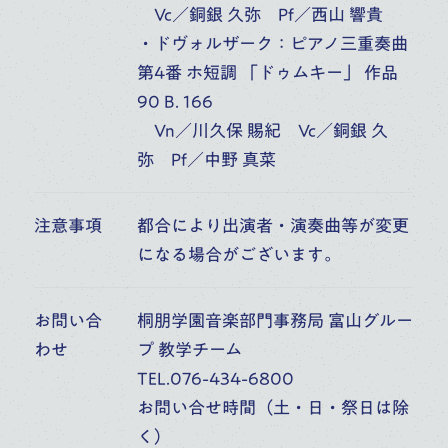
Vc／銅銀 久弥 Pf／西山 響貴
・ドヴォルザーク：ピアノ三重奏曲
第4番 ホ短調 「ドゥムキー」 作品
17
桐朋アカデミー・オーケストラ
90 B. 166
第73回定期演奏会
(
TUE
)
Vn／川久保 賜紀 Vc／銅銀 久
富山県民会館ホール（富山）
弥 Pf／中野 真菜
10:00
開演
オーケストラ・アカデミー
音楽部門
主催公演
注意事項
都合により出演者・演奏曲等が変更
になる場合がございます。
お問い合
桐朋学園音楽部門事務局 富山グルー
わせ
プ 教学チーム
TEL.076-434-6800
お問い合せ時間（土・日・祭日は除
く）
桐朋学園音楽部門トップ