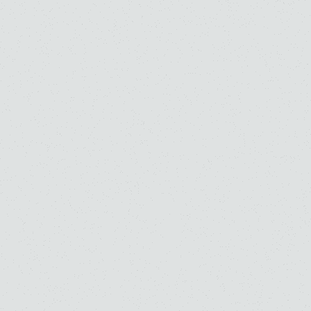
規約など
SNS
日本語
/
English
Copyright © Toho Gakuen School of Music All Rights Reserved.