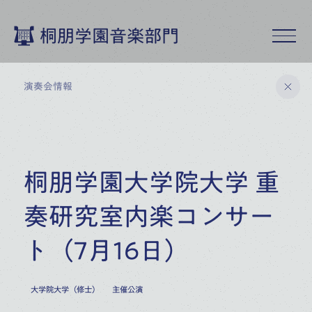
桐朋学園音楽部門
演奏会情報
桐朋学園音楽部門トップ
桐朋学園大学院大学 重
演奏会情報
奏研究室内楽コンサー
9
月
2026
ト（7月16日）
19
桐朋アカデミー・オーケストラ
特別演奏会
大学院大学（修士）
主催公演
(
SAT
)