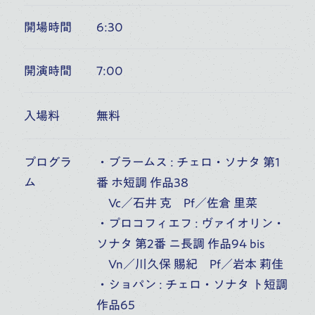
開場時間
6:30
6
桐朋オーケストラ・アカデミー
第54回室内楽定期演奏会 第1日
開演時間
7:00
(
FRI
)
富山市民プラザ アンサンブル・ホール（富山）
10:00
開演
入場料
無料
オーケストラ・アカデミー
音楽部門
主催公演
プログラ
・ブラームス : チェロ・ソナタ 第1
ム
番 ホ短調 作品38
7
Vc／石井 克 Pf／佐倉 里菜
桐朋オーケストラ・アカデミー
・プロコフィエフ : ヴァイオリン・
第54回室内楽定期演奏会 第2日
(
SAT
)
ソナタ 第2番 ニ長調 作品94 bis
富山市民プラザ アンサンブル・ホール（富山）
Vn／川久保 賜紀 Pf／岩本 莉佳
6:00
開演
・ショパン : チェロ・ソナタ ト短調
オーケストラ・アカデミー
音楽部門
主催公演
作品65