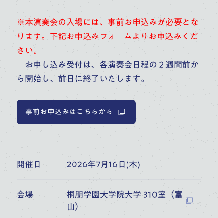
富山県民会館ホール（富山）
6:30
開演
※本演奏会の入場には、事前お申込みが必要とな
オーケストラ・アカデミー
音楽部門
主催公演
ります。下記お申込みフォームよりお申込みくだ
さい。
10
月
お申し込み受付は、各演奏会日程の２週間前か
ら開始し、前日に終了いたします。
17
桐朋学園大学院大学 桐朋アカ
デミー・オーケストラ 協奏曲の
事前お申込みはこちらから
(
SAT
)
ひととき
富山県民会館ホール（富山）
6:30
開演
開催日
2026年7月16日(木)
オーケストラ・アカデミー
音楽部門
大学院大学（修士）
主催公演
会場
桐朋学園大学院大学 310室（富
山）
11
月