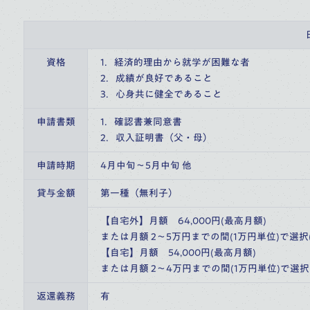
資格
1．経済的理由から就学が困難な者
2．成績が良好であること
3．心身共に健全であること
申請書類
1．確認書兼同意書
2．収入証明書（父・母）
申請時期
4月中旬～5月中旬 他
貸与金額
第一種（無利子）
【自宅外】月額　64,000円(最高月額)　
または月額 2～5万円までの間(1万円単位)で選
【自宅】月額　54,000円(最高月額)　
または月額 2～4万円までの間(1万円単位)で選
返還義務
有