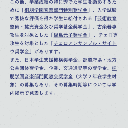
この他、学業成績の特に秀でた学生を顕彰するた
めに「
桐朋学園音楽部門特別奨学金
」、入学試験
で秀抜な評価を得た学生に給付される「
芸術教育
整備・拡充資金及び奨学基金奨学金
」、古楽器専
攻生を対象とした「
鍋島元子奨学金
」 、チェロ専
攻生を対象とした「
チェロアンサンブル・サイト
ウ奨学金
」があります。
また、日本学生支援機構奨学金、都道府県・地方
公共団体奨学金、企業、交通遺児等の奨学金、
桐
朋学園音楽部門同窓会奨学金
（大学２年在学生対
象）の募集もあり、その募集時期等については学
内掲示で発表します。