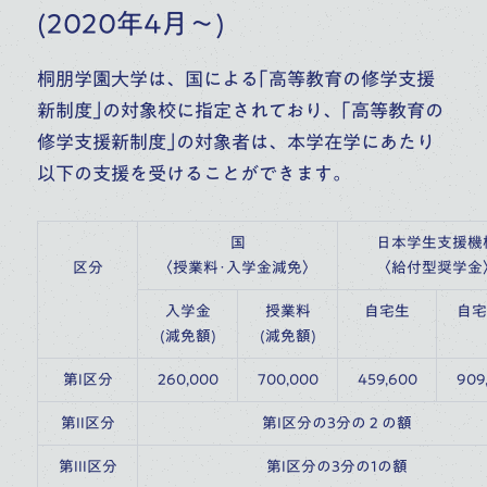
(2020年4月～)
桐朋学園大学は、国による｢高等教育の修学支援
新制度｣の対象校に指定されており、｢高等教育の
修学支援新制度｣の対象者は、本学在学にあたり
以下の支援を受けることができます。
国
日本学生支援機
区分
〈授業料･入学金減免〉
〈給付型奨学金
入学金
授業料
自宅生
自宅
(減免額)
(減免額)
第I区分
260,000
700,000
459,600
909
第II区分
第I区分の3分の２の額
第III区分
第I区分の3分の1の額