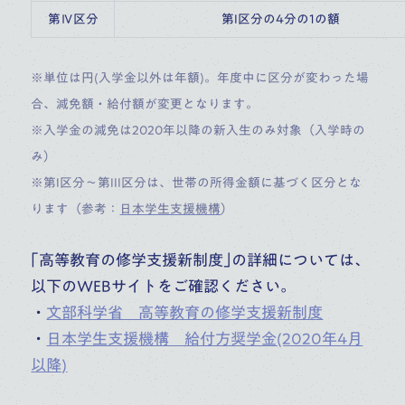
第Ⅳ区分
第I区分の4分の1の額
※単位は円(入学金以外は年額)。年度中に区分が変わった場
合、減免額・給付額が変更となります。
※入学金の減免は2020年以降の新入生のみ対象（入学時の
み）
※第I区分～第III区分は、世帯の所得金額に基づく区分とな
ります（参考：
日本学生支援機構
）
｢高等教育の修学支援新制度｣の詳細については、
以下のWEBサイトをご確認ください。
・
文部科学省 高等教育の修学支援新制度
・
日本学生支援機構 給付方奨学金(2020年4月
以降)