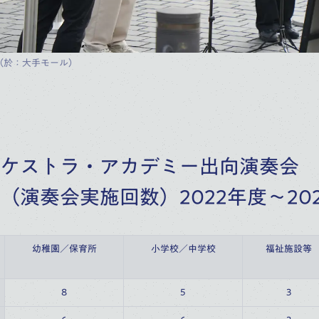
（於：大手モール）
ケストラ・アカデミー出向演奏会
（演奏会実施回数）2022年度～20
幼稚園／保育所
小学校／中学校
福祉施設等
8
5
3