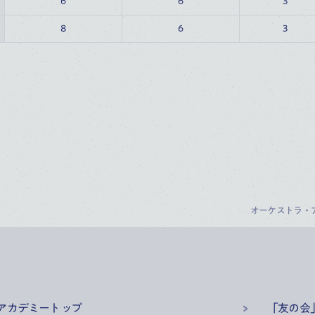
6
6
3
8
6
3
オーケストラ・
アカデミー
トップ
「友の会