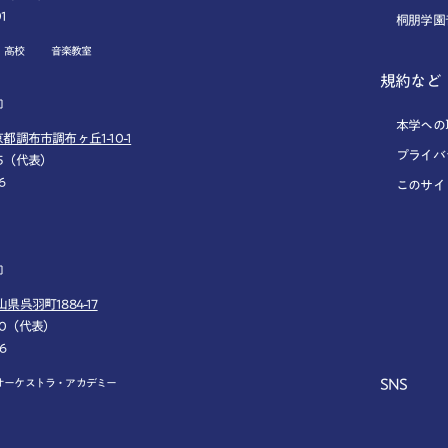
01
桐朋学園
高校
音楽教室
規約など
本学への
東京都調布市調布ヶ丘1-10-1
プライバ
7055（代表）
6
このサイ
山県呉羽町1884-17
6800（代表）
66
SNS
オーケストラ・アカデミー