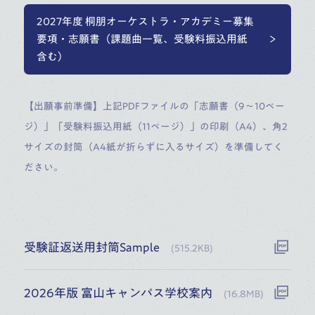
2027年度 桐朋オーケストラ・アカデミー募集
要項・志願書（課題曲一覧、受験料振込用紙
含む）
【出願事前準備】上記PDFファイルの「志願書（9～10ペー
ジ）」「受験料振込用紙（11ページ）」の印刷（A4）、角2
サイズの封筒（A4紙が折らずに入るサイズ）を準備してく
ださい。
受験証返送用封筒Sample
(
515.2KB
)
2026年版 富山キャンパス学校案内
(
16.8MB
)